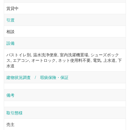
賃貸中
引渡
相談
設備
バストイレ別, 温水洗浄便座, 室内洗濯機置場, シューズボック
ス, エアコン, オートロック, ネット使用料不要, 電気, 上水道, 下
水道
建物状況調査 / 瑕疵保険・保証
備考
取引態様
売主