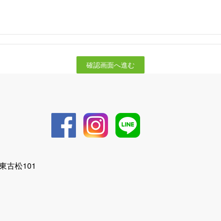
確認画面へ進む
東古松101